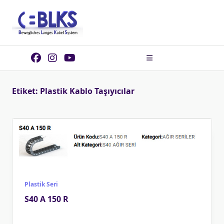
Skip
to
content
Etiket:
Plastik Kablo Taşıyıcılar
Plastik Seri
S40 A 150 R